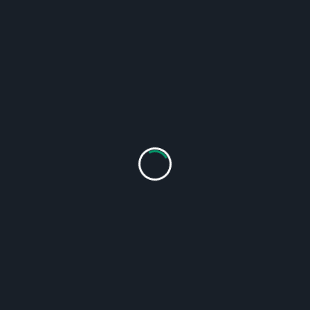
En suivant ces conseils, vous serez en mesure de
choisir le meilleur dictionnaire de rimes en ligne
pour répondre à vos besoins spécifiques en matière
d’écriture. Qu’il s’agisse de poésie, de chansons ou
de toute autre forme d’expression littéraire, un bon
dictionnaire de rimes peut devenir un précieux allié
dans votre parcours créatif.
Hi, I’m
admin
All My Articles