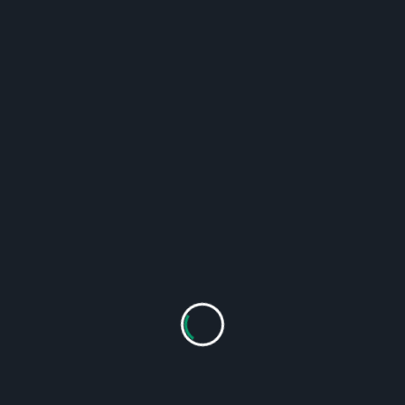
Come Scegliere un Casinò
Online Non AAMS Sicuro
1.
Verifica della Licenza
Controlla che il casinò possieda una licenza valida
rilasciata da un’autorità rispettabile. Anche se non è
AAMS, una licenza da giurisdizioni come Malta o
Curacao può essere un buon segno di affidabilità.
2.
Leggi le Recensioni
Consultare le esperienze di altri giocatori può
fornire informazioni preziose sulla reputazione della