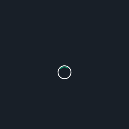
無入金ボーナスは、オンラインカジノをリスクなしで
楽しむための絶好の手段です。しかし、ボーナス条件
や有効期限を理解し、戦略的に活用することが成功の
鍵です。信頼できるカジノを選び、低リスクで少額勝
利を積み重ねることで、無入金ボーナスの魅力を最大
限に引き出すことができます。初心者から上級者ま
で、賢く活用してオンラインカジノライフを楽しみま
しょう。
Hi, I’m
admin